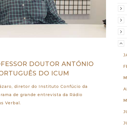
J
OFESSOR DOUTOR ANTÓNIO
F
PORTUGUÊS DO ICUM
M
zaro, diretor do Instituto Confúcio da
A
grama de grande entrevista da Rádio
M
s Verbal.
J
J