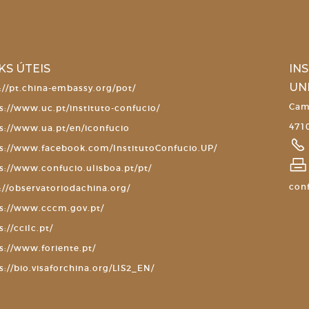
KS ÚTEIS
IN
UN
://pt.china-embassy.org/pot/
Cam
s://www.uc.pt/instituto-confucio/
4710
s://www.ua.pt/en/iconfucio
s://www.facebook.com/InstitutoConfucio.UP/
s://www.confucio.ulisboa.pt/pt/
con
://observatoriodachina.org/
s://www.cccm.gov.pt/
s://ccilc.pt/
s://www.foriente.pt/
s://bio.visaforchina.org/LIS2_EN/