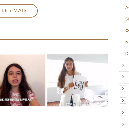
A
LER MAIS
S
O
N
D