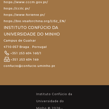
https://www.cccm.gov.pt/
https://ccilc.pt/
https://www.foriente.pt/
https://bio.visaforchina.org/LIS2_EN/
INSTITUTO CONFÚCIO DA
UNIVERSIDADE DO MINHO
Campus de Gualtar
4710-057 Braga . Portugal
+351 253 604 160/1
+351 253 604 169
confucio@confucio.uminho.pt
Instituto Confúcio da
Universidade do
Minho © 2026 -