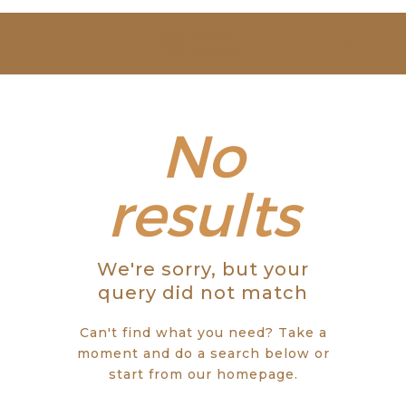
SOBRE NÓS
ESTUDAR
EVENTOS
No
NOTÍCIAS
results
GALERIA
We're sorry, but your
CONTACTOS
query did not match
Can't find what you need? Take a
moment and do a search below or
start from
our homepage
.