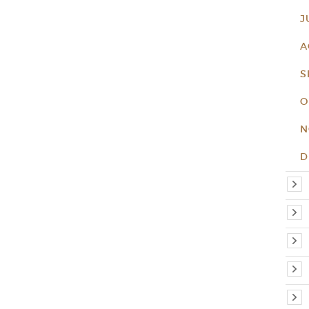
J
A
S
O
N
D