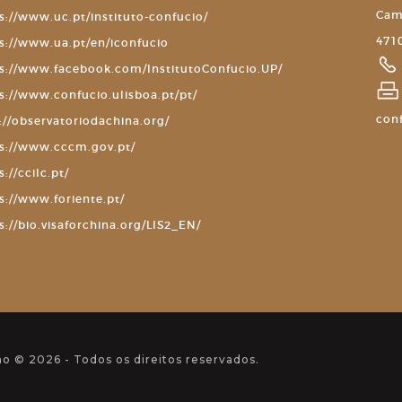
Cam
s://www.uc.pt/instituto-confucio/
4710
s://www.ua.pt/en/iconfucio
s://www.facebook.com/InstitutoConfucio.UP/
s://www.confucio.ulisboa.pt/pt/
con
://observatoriodachina.org/
s://www.cccm.gov.pt/
s://ccilc.pt/
s://www.foriente.pt/
s://bio.visaforchina.org/LIS2_EN/
ho © 2026 - Todos os direitos reservados.