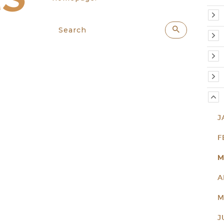
J
F
M
A
M
J