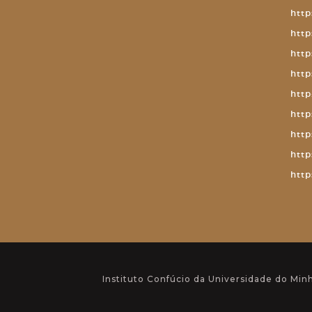
http
http
http
http
http
http
http
http
http
Instituto Confúcio da Universidade do Min