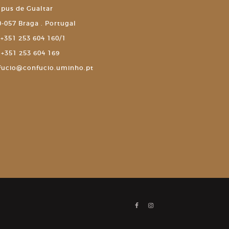
pus de Gualtar
-057 Braga . Portugal
+351 253 604 160/1
+351 253 604 169
fucio@confucio.uminho.pt