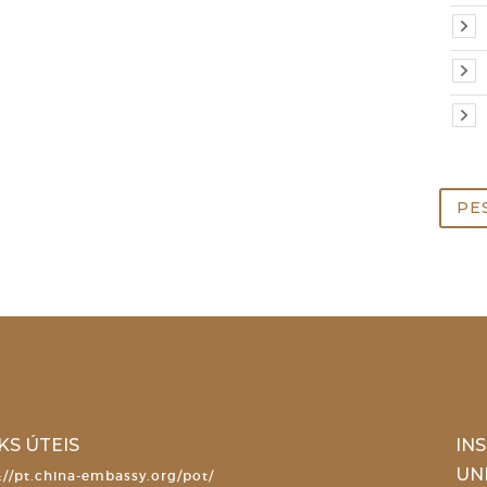
Pesq
por:
KS ÚTEIS
IN
UN
://pt.china-embassy.org/pot/