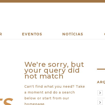
R
EVENTOS
NOTÍCIAS
We're sorry, but
your query did
not match
AR
Can't find what you need? Take
ts
a moment and do a search
below or start from
our
homepage
.