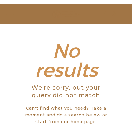
SOBRE NÓS
ESTUDAR
EVENTOS
No
NOTÍCIAS
results
GALERIA
We're sorry, but your
CONTACTOS
query did not match
Can't find what you need? Take a
moment and do a search below or
start from
our homepage
.