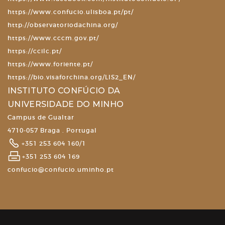
https://www.confucio.ulisboa.pt/pt/
http://observatoriodachina.org/
https://www.cccm.gov.pt/
https://ccilc.pt/
https://www.foriente.pt/
https://bio.visaforchina.org/LIS2_EN/
INSTITUTO CONFÚCIO DA
UNIVERSIDADE DO MINHO
Campus de Gualtar
4710-057 Braga . Portugal
+351 253 604 160/1
+351 253 604 169
confucio@confucio.uminho.pt