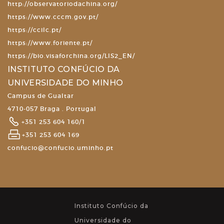
http://observatoriodachina.org/
https://www.cccm.gov.pt/
https://ccilc.pt/
https://www.foriente.pt/
https://bio.visaforchina.org/LIS2_EN/
INSTITUTO CONFÚCIO DA
UNIVERSIDADE DO MINHO
Campus de Gualtar
4710-057 Braga . Portugal
+351 253 604 160/1
+351 253 604 169
confucio@confucio.uminho.pt
Instituto Confúcio da
Universidade do