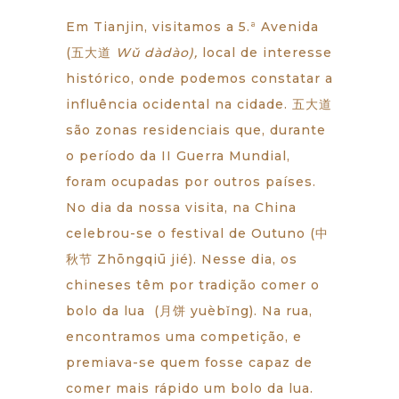
Em Tianjin, visitamos a 5.ª Avenida
(五大道
Wǔ dàdào),
local de interesse
histórico, onde podemos constatar a
influência ocidental na cidade. 五大道
são zonas residenciais que, durante
o período da II Guerra Mundial,
foram ocupadas por outros países.
No dia da nossa visita, na China
celebrou-se o festival de Outuno (中
秋节 Zhōngqiū jié). Nesse dia, os
chineses têm por tradição comer o
bolo da lua (月饼 yuèbǐng). Na rua,
encontramos uma competição, e
premiava-se quem fosse capaz de
comer mais rápido um bolo da lua.