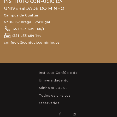
INSTITUTO CONFÚCIO DA
UNIVERSIDADE DO MINHO
Campus de Gualtar
4710-057 Braga . Portugal
+351 253 604 160/1
+351 253 604 169
confucio@confucio.uminho.pt
Instituto Confúcio da
Universidade do
Minho © 2026 -
Todos os direitos
reservados.