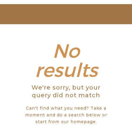
SOBRE NÓS
ESTUDAR
EVENTOS
No
NOTÍCIAS
results
GALERIA
We're sorry, but your
CONTACTOS
query did not match
Can't find what you need? Take a
moment and do a search below or
start from
our homepage
.