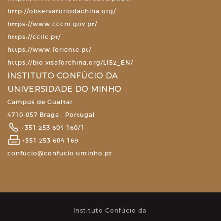
http://observatoriodachina.org/
https://www.cccm.gov.pt/
https://ccilc.pt/
https://www.foriente.pt/
https://bio.visaforchina.org/LIS2_EN/
INSTITUTO CONFÚCIO DA
UNIVERSIDADE DO MINHO
Campus de Gualtar
4710-057 Braga . Portugal
+351 253 604 160/1
+351 253 604 169
confucio@confucio.uminho.pt
Instituto Confúcio da