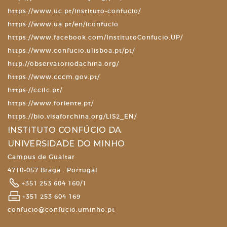
https://www.uc.pt/instituto-confucio/
https://www.ua.pt/en/iconfucio
https://www.facebook.com/InstitutoConfucio.UP/
https://www.confucio.ulisboa.pt/pt/
http://observatoriodachina.org/
https://www.cccm.gov.pt/
https://ccilc.pt/
https://www.foriente.pt/
https://bio.visaforchina.org/LIS2_EN/
INSTITUTO CONFÚCIO DA
UNIVERSIDADE DO MINHO
Campus de Gualtar
4710-057 Braga . Portugal
+351 253 604 160/1
+351 253 604 169
confucio@confucio.uminho.pt