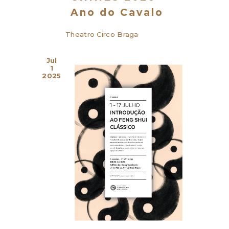
E
Ano do Cavalo
N
Theatro Circo
Braga
T
O
Jul
1
S
2025