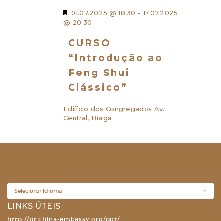
D
01.07.2025 @ 18:30
-
17.07.2025
e
@ 20:30
s
t
CURSO
a
“Introdução ao
q
u
Feng Shui
e
Clássico”
Edifício dos Congregados
Av.
Central, Braga
LINKS ÚTEIS
http://pt.china-embassy.org/pot/