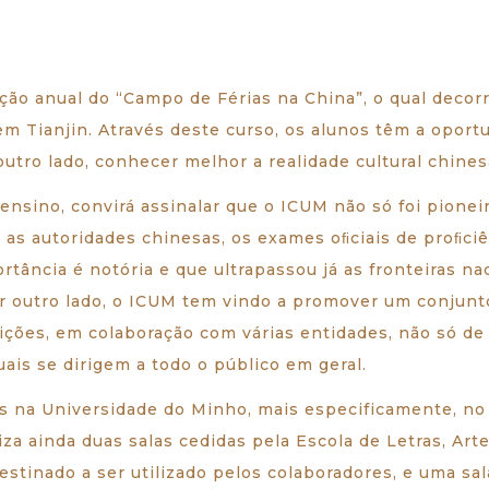
ção anual do “Campo de Férias na China”, o qual decorr
em Tianjin. Através deste curso, os alunos têm a oport
outro lado, conhecer melhor a realidade cultural chines
nsino, convirá assinalar que o ICUM não só foi pionei
 as autoridades chinesas, os exames oﬁciais de proﬁciê
rtância é notória e que ultrapassou já as fronteiras na
or outro lado, o ICUM tem vindo a promover um conjunt
ções, em colaboração com várias entidades, não só d
uais se dirigem a todo o público em geral.
s na Universidade do Minho, mais especificamente, no 
iza ainda duas salas cedidas pela Escola de Letras, Ar
estinado a ser utilizado pelos colaboradores, e uma s