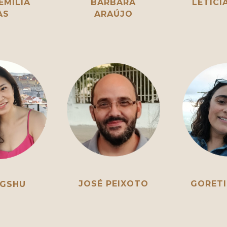
EMÍLIA
BÁRBARA
LETÍCI
AS
ARAÚJO
JOSÉ PEIXOTO
GORETI
NGSHU