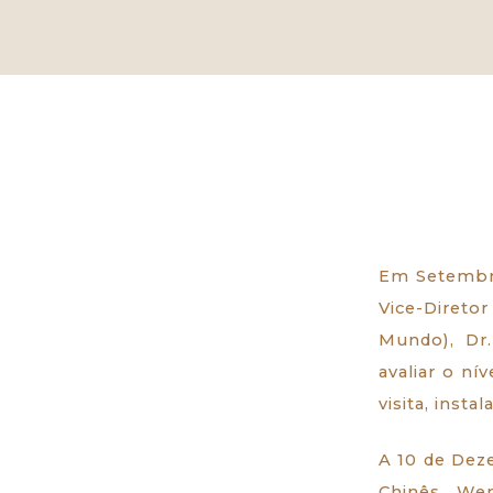
Em Setembro
Vice-Diret
Mundo), Dr.
avaliar o ní
visita, inst
A 10 de Deze
Chinês, Wen