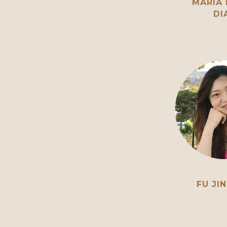
MARIA 
DI
FU JI