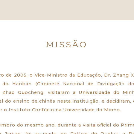
MISSÃO
 de 2005, o Vice-Ministro da Educação, Dr. Zhang X
or do Hanban (Gabinete Nacional de Divulgação d
 Zhao Guocheng, visitaram a Universidade do Min
vel do ensino de chinês nesta instituição, e decidiram,
alar o Instituto Confúcio na Universidade do Minho.
mbro do mesmo ano, durante a visita oficial do Prim
 Jiabao, foi assinada, no Palácio de Queluz, a D