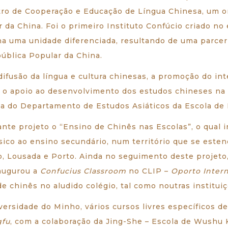
ro de Cooperação e Educação de Língua Chinesa, um or
da China. Foi o primeiro Instituto Confúcio criado no
na uma unidade diferenciada, resultando de uma parcer
pública Popular da China.
fusão da língua e cultura chinesas, a promoção do inte
m, o apoio ao desenvolvimento dos estudos chineses na
a do Departamento de Estudos Asiáticos da Escola de 
te projeto o “Ensino de Chinês nas Escolas”, o qual in
sico ao ensino secundário, num território que se este
o, Lousada e Porto. Ainda no seguimento deste projeto
augurou a
Confucius Classroom
no CLIP –
Oporto Intern
e chinês no aludido colégio, tal como noutras institui
ersidade do Minho, vários cursos livres específicos de 
fu
, com a colaboração da Jing-She – Escola de Wushu 