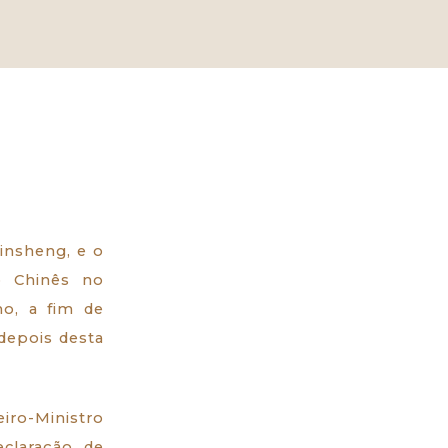
insheng, e o
o Chinês no
ho, a fim de
 depois desta
eiro-Ministro
eclaração de