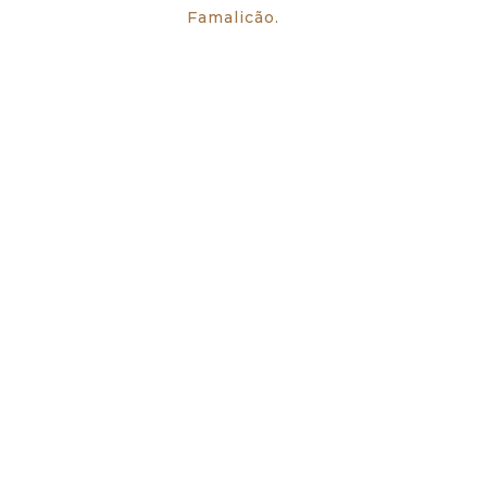
Famalicão.
SOBRE NÓS
ESTUDAR
EVENTOS
NOTÍCIAS
GALERIA
CONTACTOS