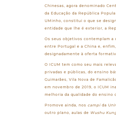
Chinesas, agora denominado Cent
da Educação da República Popular 
UMinho, constitui o que se desig
entidade que lhe é exterior, a Re
Os seus objetivos contemplam a di
entre Portugal e a China e, enfi
designadamente à oferta formativ
O ICUM tem como seu mais relevan
privadas e públicas, do ensino bá
Guimarães, Vila Nova de Famalicã
em novembro de 2019, o ICUM in
melhoria da qualidade do ensino d
Promove ainda, nos
campi
da Univ
outro plano, aulas de
Wushu Kung