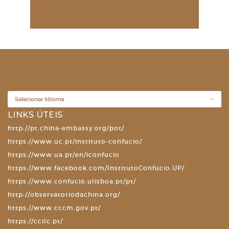
LINKS ÚTEIS
http://pt.china-embassy.org/pot/
https://www.uc.pt/instituto-confucio/
https://www.ua.pt/en/iconfucio
https://www.facebook.com/InstitutoConfucio.UP/
https://www.confucio.ulisboa.pt/pt/
http://observatoriodachina.org/
https://www.cccm.gov.pt/
https://ccilc.pt/