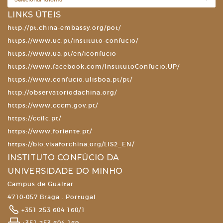
LINKS ÚTEIS
http://pt.china-embassy.org/pot/
https://www.uc.pt/instituto-confucio/
https://www.ua.pt/en/iconfucio
https://www.facebook.com/InstitutoConfucio.UP/
https://www.confucio.ulisboa.pt/pt/
http://observatoriodachina.org/
https://www.cccm.gov.pt/
https://ccilc.pt/
https://www.foriente.pt/
https://bio.visaforchina.org/LIS2_EN/
INSTITUTO CONFÚCIO DA
UNIVERSIDADE DO MINHO
Campus de Gualtar
4710-057 Braga . Portugal
+351 253 604 160/1
+351 253 604 169