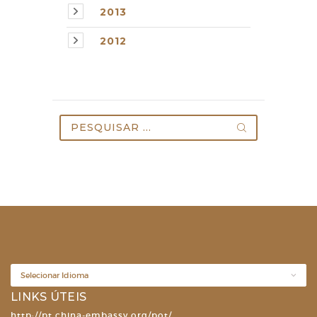
2013
2012
Pesquisar
por:
LINKS ÚTEIS
http://pt.china-embassy.org/pot/