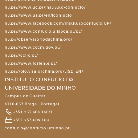
https://www.uc.pt/instituto-confucio/
https://www.ua.pt/en/iconfucio
https://www.facebook.com/InstitutoConfucio.UP/
https://www.confucio.ulisboa.pt/pt/
http://observatoriodachina.org/
https://www.cccm.gov.pt/
https://ccilc.pt/
https://www.foriente.pt/
https://bio.visaforchina.org/LIS2_EN/
INSTITUTO CONFÚCIO DA
UNIVERSIDADE DO MINHO
Campus de Gualtar
4710-057 Braga . Portugal
+351 253 604 160/1
+351 253 604 169
confucio@confucio.uminho.pt