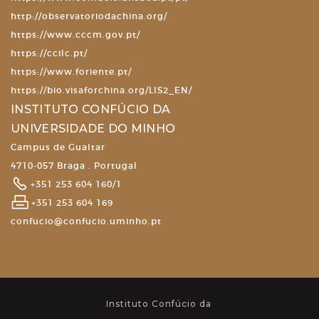
http://observatoriodachina.org/
https://www.cccm.gov.pt/
https://ccilc.pt/
https://www.foriente.pt/
https://bio.visaforchina.org/LIS2_EN/
INSTITUTO CONFÚCIO DA
UNIVERSIDADE DO MINHO
Campus de Gualtar
4710-057 Braga . Portugal
+351 253 604 160/1
+351 253 604 169
confucio@confucio.uminho.pt
Instituto Confúcio da