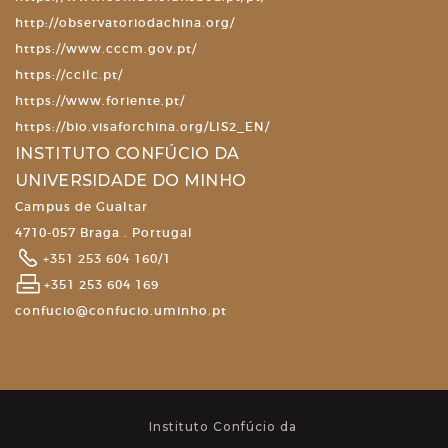
http://observatoriodachina.org/
https://www.cccm.gov.pt/
https://ccilc.pt/
https://www.foriente.pt/
https://bio.visaforchina.org/LIS2_EN/
INSTITUTO CONFÚCIO DA
UNIVERSIDADE DO MINHO
Campus de Gualtar
4710-057 Braga . Portugal
+351 253 604 160/1
+351 253 604 169
confucio@confucio.uminho.pt
Instituto Confúcio da