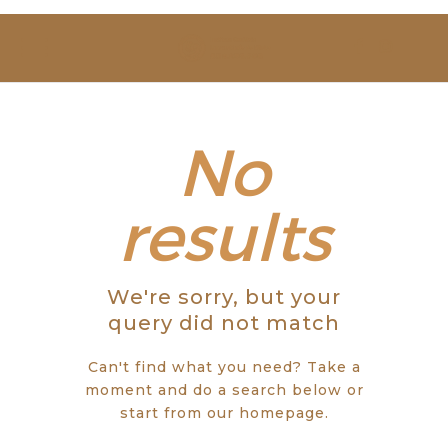
SOBRE NÓS
ESTUDAR
EVENTOS
No
NOTÍCIAS
results
GALERIA
We're sorry, but your
CONTACTOS
query did not match
Can't find what you need? Take a
moment and do a search below or
start from
our homepage
.