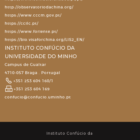
http://observatoriodachina.org/
https://www.cccm.gov.pt/
https://ccilc.pt/
https://www.foriente.pt/
https://bio.visaforchina.org/LIS2_EN/
INSTITUTO CONFÚCIO DA
UNIVERSIDADE DO MINHO
Campus de Gualtar
4710-057 Braga . Portugal
+351 253 604 160/1
+351 253 604 169
confucio@confucio.uminho.pt
Instituto Confúcio da