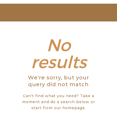
SOBRE NÓS
ESTUDAR
EVENTOS
No
NOTÍCIAS
results
GALERIA
We're sorry, but your
CONTACTOS
query did not match
Can't find what you need? Take a
moment and do a search below or
start from
our homepage
.