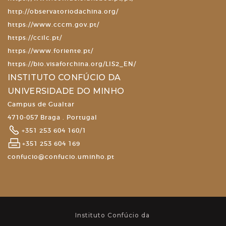
http://observatoriodachina.org/
https://www.cccm.gov.pt/
https://ccilc.pt/
https://www.foriente.pt/
https://bio.visaforchina.org/LIS2_EN/
INSTITUTO CONFÚCIO DA
UNIVERSIDADE DO MINHO
Campus de Gualtar
4710-057 Braga . Portugal
+351 253 604 160/1
+351 253 604 169
confucio@confucio.uminho.pt
Instituto Confúcio da