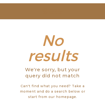
SOBRE NÓS
ESTUDAR
EVENTOS
No
NOTÍCIAS
results
GALERIA
We're sorry, but your
CONTACTOS
query did not match
Can't find what you need? Take a
moment and do a search below or
start from
our homepage
.