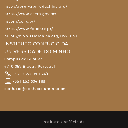
http://observatoriodachina.org/
https://www.cccm.gov.pt/
https://ccilc.pt/
https://www.foriente.pt/
https://bio.visaforchina.org/LIS2_EN/
INSTITUTO CONFÚCIO DA
UNIVERSIDADE DO MINHO
Campus de Gualtar
4710-057 Braga . Portugal
+351 253 604 160/1
+351 253 604 169
confucio@confucio.uminho.pt
Instituto Confúcio da