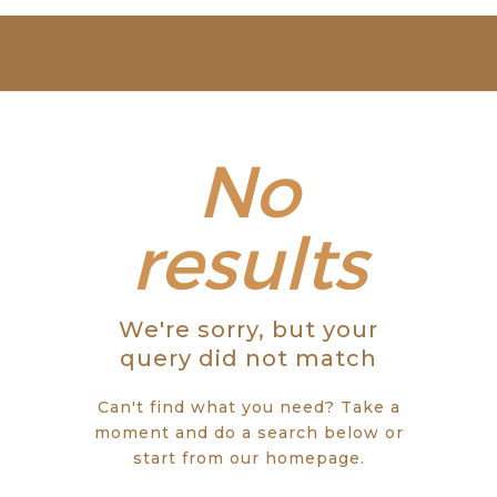
SOBRE NÓS
ESTUDAR
EVENTOS
No
NOTÍCIAS
results
GALERIA
We're sorry, but your
CONTACTOS
query did not match
Can't find what you need? Take a
moment and do a search below or
start from
our homepage
.