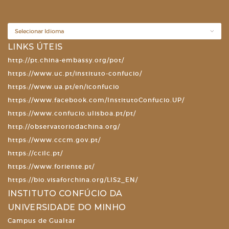
LINKS ÚTEIS
http://pt.china-embassy.org/pot/
https://www.uc.pt/instituto-confucio/
https://www.ua.pt/en/iconfucio
https://www.facebook.com/InstitutoConfucio.UP/
https://www.confucio.ulisboa.pt/pt/
http://observatoriodachina.org/
https://www.cccm.gov.pt/
https://ccilc.pt/
https://www.foriente.pt/
https://bio.visaforchina.org/LIS2_EN/
INSTITUTO CONFÚCIO DA
UNIVERSIDADE DO MINHO
Campus de Gualtar