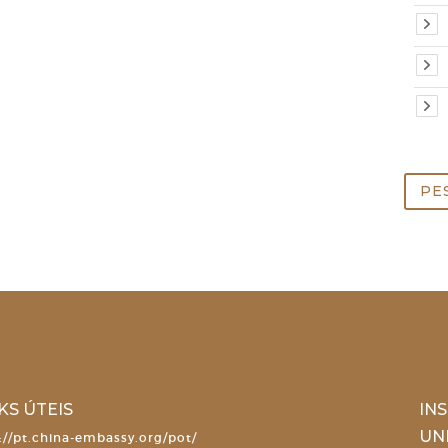
Pesq
por:
KS ÚTEIS
IN
UN
://pt.china-embassy.org/pot/