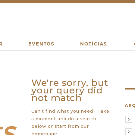
R
EVENTOS
NOTÍCIAS
We're sorry, but
your query did
not match
AR
Can't find what you need? Take
ts
a moment and do a search
below or start from
our
homepage
.