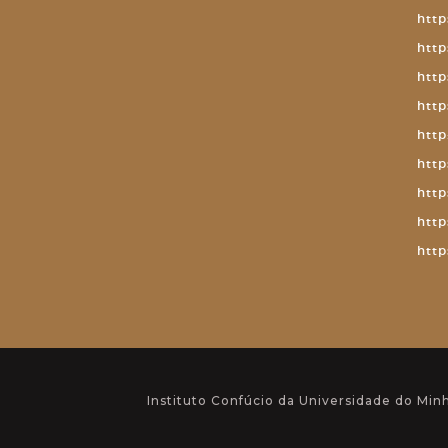
http
http
http
http
http
http
http
http
http
Instituto Confúcio da Universidade do Min