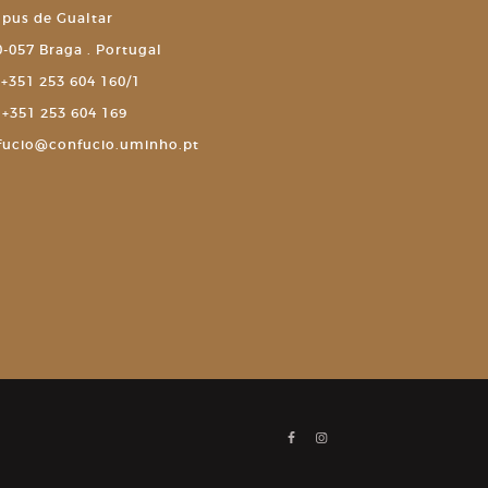
pus de Gualtar
-057 Braga . Portugal
+351 253 604 160/1
+351 253 604 169
fucio@confucio.uminho.pt