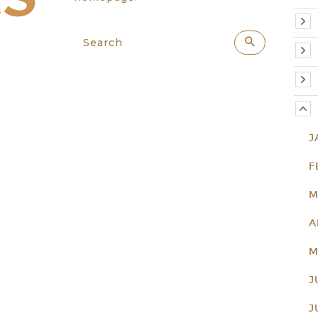
J
F
M
A
M
J
J