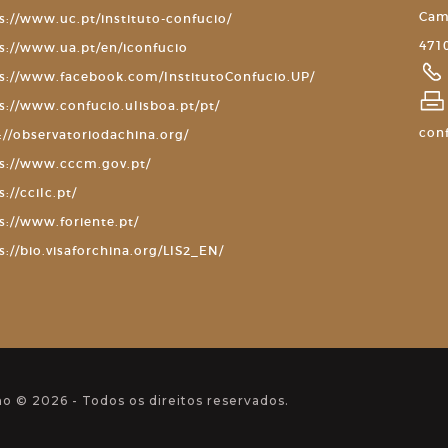
Cam
s://www.uc.pt/instituto-confucio/
4710
s://www.ua.pt/en/iconfucio
s://www.facebook.com/InstitutoConfucio.UP/
s://www.confucio.ulisboa.pt/pt/
con
://observatoriodachina.org/
s://www.cccm.gov.pt/
s://ccilc.pt/
s://www.foriente.pt/
s://bio.visaforchina.org/LIS2_EN/
ho © 2026 - Todos os direitos reservados.