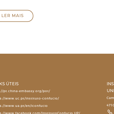
LER MAIS
KS ÚTEIS
IN
UN
://pt.china-embassy.org/pot/
Cam
s://www.uc.pt/instituto-confucio/
4710
s://www.ua.pt/en/iconfucio
s://www.facebook.com/InstitutoConfucio.UP/