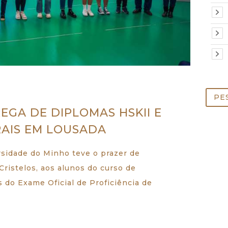
Pesq
por:
EGA DE DIPLOMAS HSKII E
RAIS EM LOUSADA
rsidade do Minho teve o prazer de
Cristelos, aos alunos do curso de
s do Exame Oficial de Proficiência de