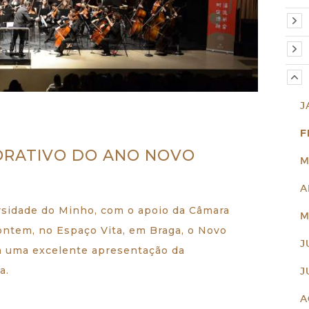
J
F
RATIVO DO ANO NOVO
M
A
rsidade do Minho, com o apoio da Câmara
M
ontem, no Espaço Vita, em Braga, o Novo
J
m uma excelente apresentação da
a.
J
A