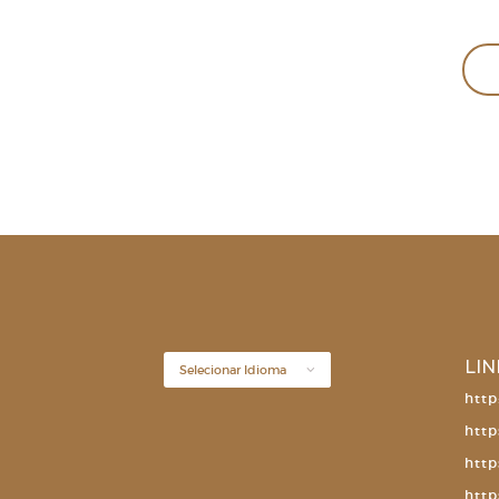
LIN
http
http
http
http