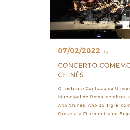
SOBRE NÓS
07/02/2022
by
ESTUDAR
CONCERTO COMEMO
EVENTOS
CHINÊS
NOTÍCIAS
O Instituto Confúcio da Unive
Municipal de Braga, celebrou 
GALERIA
Ano Chinês, Ano do Tigre, co
Orquestra Filarmónica de Brag
CONTACTOS