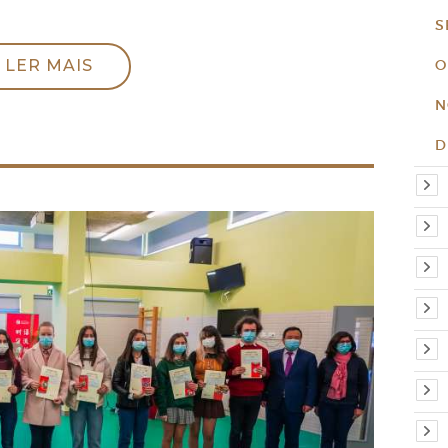
S
O
LER MAIS
N
D