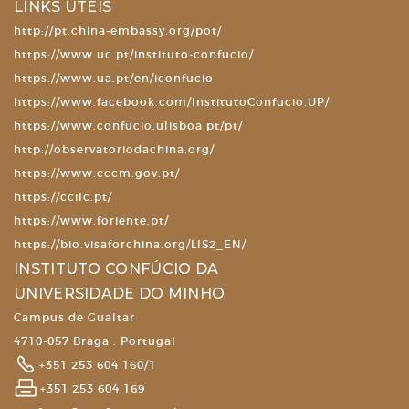
LINKS ÚTEIS
http://pt.china-embassy.org/pot/
https://www.uc.pt/instituto-confucio/
https://www.ua.pt/en/iconfucio
https://www.facebook.com/InstitutoConfucio.UP/
https://www.confucio.ulisboa.pt/pt/
http://observatoriodachina.org/
https://www.cccm.gov.pt/
https://ccilc.pt/
https://www.foriente.pt/
https://bio.visaforchina.org/LIS2_EN/
INSTITUTO CONFÚCIO DA
UNIVERSIDADE DO MINHO
Campus de Gualtar
4710-057 Braga . Portugal
+351 253 604 160/1
+351 253 604 169