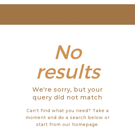
SOBRE NÓS
ESTUDAR
EVENTOS
No
NOTÍCIAS
results
GALERIA
We're sorry, but your
CONTACTOS
query did not match
Can't find what you need? Take a
moment and do a search below or
start from
our homepage
.