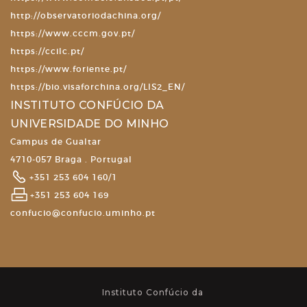
http://observatoriodachina.org/
https://www.cccm.gov.pt/
https://ccilc.pt/
https://www.foriente.pt/
https://bio.visaforchina.org/LIS2_EN/
INSTITUTO CONFÚCIO DA
UNIVERSIDADE DO MINHO
Campus de Gualtar
4710-057 Braga . Portugal
+351 253 604 160/1
+351 253 604 169
confucio@confucio.uminho.pt
Instituto Confúcio da