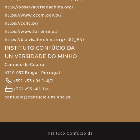
http://observatoriodachina.org/
https://www.cccm.gov.pt/
https://ccilc.pt/
https://www.foriente.pt/
https://bio.visaforchina.org/LIS2_EN/
INSTITUTO CONFÚCIO DA
UNIVERSIDADE DO MINHO
Campus de Gualtar
4710-057 Braga . Portugal
+351 253 604 160/1
+351 253 604 169
confucio@confucio.uminho.pt
Instituto Confúcio da