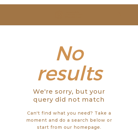
SOBRE NÓS
ESTUDAR
EVENTOS
No
NOTÍCIAS
results
GALERIA
We're sorry, but your
CONTACTOS
query did not match
Can't find what you need? Take a
moment and do a search below or
start from
our homepage
.