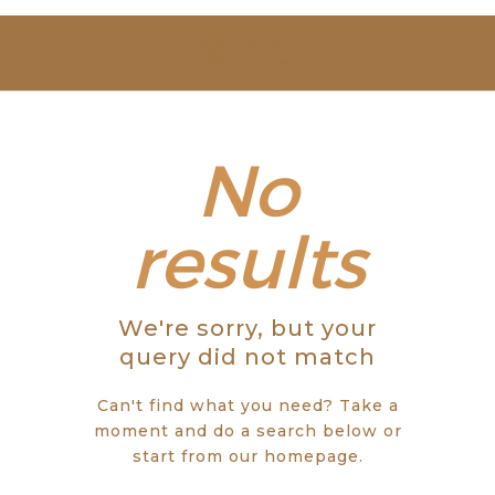
SOBRE NÓS
ESTUDAR
EVENTOS
No
NOTÍCIAS
results
GALERIA
We're sorry, but your
CONTACTOS
query did not match
Can't find what you need? Take a
moment and do a search below or
start from
our homepage
.