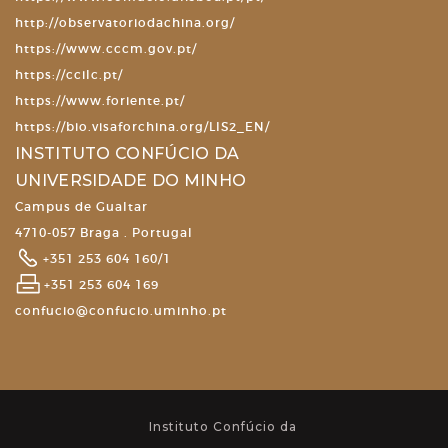
http://observatoriodachina.org/
https://www.cccm.gov.pt/
https://ccilc.pt/
https://www.foriente.pt/
https://bio.visaforchina.org/LIS2_EN/
INSTITUTO CONFÚCIO DA
UNIVERSIDADE DO MINHO
Campus de Gualtar
4710-057 Braga . Portugal
+351 253 604 160/1
+351 253 604 169
confucio@confucio.uminho.pt
Instituto Confúcio da