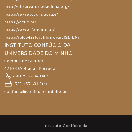
http://observatoriodachina.org/
https://www.cccm.gov.pt/
https://ccilc.pt/
https://www.foriente.pt/
https://bio.visaforchina.org/LIS2_EN/
INSTITUTO CONFÚCIO DA
UNIVERSIDADE DO MINHO
Campus de Gualtar
4710-057 Braga . Portugal
+351 253 604 160/1
+351 253 604 169
confucio@confucio.uminho.pt
Instituto Confúcio da