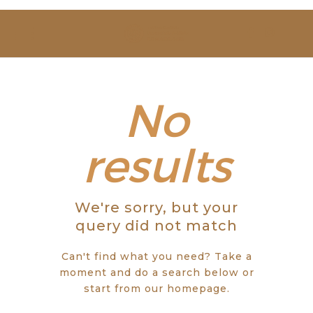
SOBRE NÓS
ESTUDAR
EVENTOS
No
NOTÍCIAS
results
GALERIA
We're sorry, but your
CONTACTOS
query did not match
Can't find what you need? Take a
moment and do a search below or
start from
our homepage
.