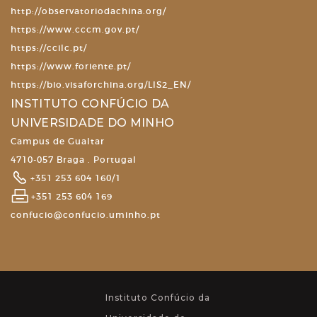
http://observatoriodachina.org/
https://www.cccm.gov.pt/
https://ccilc.pt/
https://www.foriente.pt/
https://bio.visaforchina.org/LIS2_EN/
INSTITUTO CONFÚCIO DA
UNIVERSIDADE DO MINHO
Campus de Gualtar
4710-057 Braga . Portugal
+351 253 604 160/1
+351 253 604 169
confucio@confucio.uminho.pt
Instituto Confúcio da