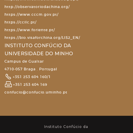
http://observatoriodachina.org/
https://www.cccm.gov.pt/
https://ccilc.pt/
https://www.foriente.pt/
https://bio.visaforchina.org/LIS2_EN/
INSTITUTO CONFÚCIO DA
UNIVERSIDADE DO MINHO
Campus de Gualtar
4710-057 Braga . Portugal
+351 253 604 160/1
+351 253 604 169
confucio@confucio.uminho.pt
Instituto Confúcio da