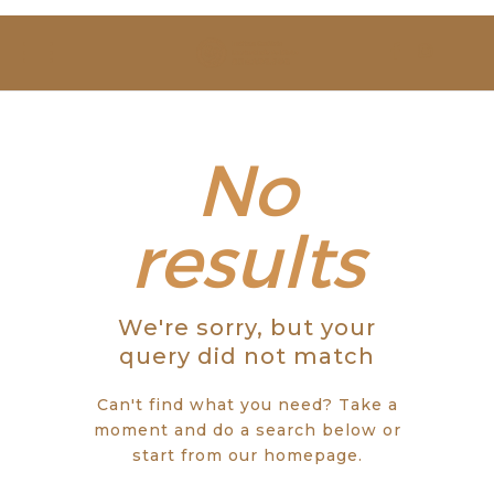
SOBRE NÓS
ESTUDAR
EVENTOS
No
NOTÍCIAS
results
GALERIA
We're sorry, but your
CONTACTOS
query did not match
Can't find what you need? Take a
moment and do a search below or
start from
our homepage
.