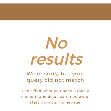
SOBRE NÓS
ESTUDAR
EVENTOS
No
NOTÍCIAS
results
GALERIA
We're sorry, but your
CONTACTOS
query did not match
Can't find what you need? Take a
moment and do a search below or
start from
our homepage
.