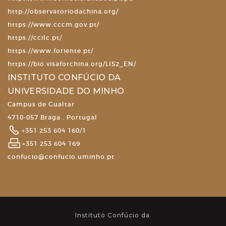
http://observatoriodachina.org/
https://www.cccm.gov.pt/
https://ccilc.pt/
https://www.foriente.pt/
https://bio.visaforchina.org/LIS2_EN/
INSTITUTO CONFÚCIO DA
UNIVERSIDADE DO MINHO
Campus de Gualtar
4710-057 Braga . Portugal
+351 253 604 160/1
+351 253 604 169
confucio@confucio.uminho.pt
Instituto Confúcio da