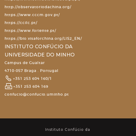
http://observatoriodachina.org/
https://www.cccm.gov.pt/
https://ccilc.pt/
https://www.foriente.pt/
https://bio.visaforchina.org/LIS2_EN/
INSTITUTO CONFÚCIO DA
UNIVERSIDADE DO MINHO
Campus de Gualtar
4710-057 Braga . Portugal
+351 253 604 160/1
+351 253 604 169
confucio@confucio.uminho.pt
Instituto Confúcio da