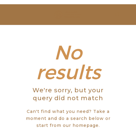
SOBRE NÓS
ESTUDAR
EVENTOS
No
NOTÍCIAS
results
GALERIA
We're sorry, but your
CONTACTOS
query did not match
Can't find what you need? Take a
moment and do a search below or
start from
our homepage
.