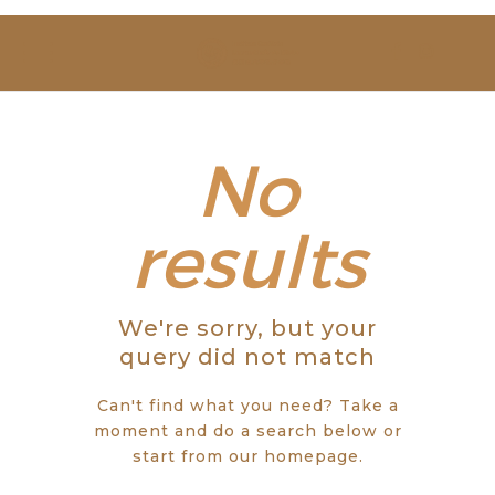
SOBRE NÓS
ESTUDAR
EVENTOS
No
NOTÍCIAS
results
GALERIA
We're sorry, but your
CONTACTOS
query did not match
Can't find what you need? Take a
moment and do a search below or
start from
our homepage
.