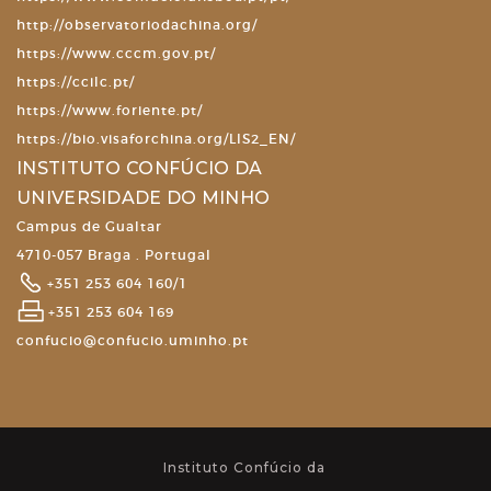
http://observatoriodachina.org/
https://www.cccm.gov.pt/
https://ccilc.pt/
https://www.foriente.pt/
https://bio.visaforchina.org/LIS2_EN/
INSTITUTO CONFÚCIO DA
UNIVERSIDADE DO MINHO
Campus de Gualtar
4710-057 Braga . Portugal
+351 253 604 160/1
+351 253 604 169
confucio@confucio.uminho.pt
Instituto Confúcio da