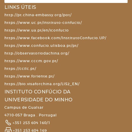
LINKS ÚTEIS
http://pt.china-embassy.org/pot/
https://www.uc.pt/instituto-confucio/
https://www.ua.pt/en/iconfucio
https://www.facebook.com/InstitutoConfucio.UP/
https://www.confucio.ulisboa.pt/pt/
http://observatoriodachina.org/
https://www.cccm.gov.pt/
https://ccilc.pt/
https://www.foriente.pt/
https://bio.visaforchina.org/LIS2_EN/
INSTITUTO CONFÚCIO DA
UNIVERSIDADE DO MINHO
Campus de Gualtar
4710-057 Braga . Portugal
+351 253 604 160/1
+351 253 604 169