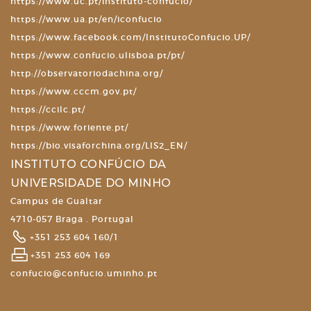
https://www.uc.pt/instituto-confucio/
https://www.ua.pt/en/iconfucio
https://www.facebook.com/InstitutoConfucio.UP/
https://www.confucio.ulisboa.pt/pt/
http://observatoriodachina.org/
https://www.cccm.gov.pt/
https://ccilc.pt/
https://www.foriente.pt/
https://bio.visaforchina.org/LIS2_EN/
INSTITUTO CONFÚCIO DA
UNIVERSIDADE DO MINHO
Campus de Gualtar
4710-057 Braga . Portugal
+351 253 604 160/1
+351 253 604 169
confucio@confucio.uminho.pt