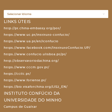
LINKS ÚTEIS
http://pt.china-embassy.org/pot/
https://www.uc.pt/instituto-confucio/
https://www.ua.pt/en/iconfucio
https://www.facebook.com/InstitutoConfucio.UP/
https://www.confucio.ulisboa.pt/pt/
http://observatoriodachina.org/
https://www.cccm.gov.pt/
https://ccilc.pt/
https://www.foriente.pt/
https://bio.visaforchina.org/LIS2_EN/
INSTITUTO CONFÚCIO DA
UNIVERSIDADE DO MINHO
Campus de Gualtar