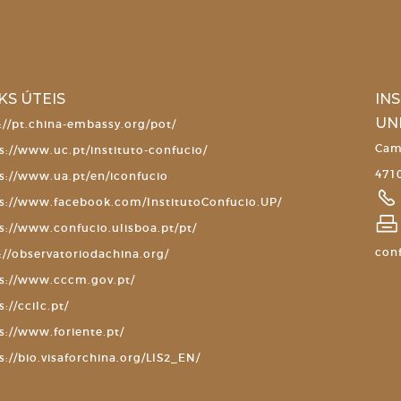
KS ÚTEIS
IN
UN
://pt.china-embassy.org/pot/
Cam
s://www.uc.pt/instituto-confucio/
4710
s://www.ua.pt/en/iconfucio
s://www.facebook.com/InstitutoConfucio.UP/
s://www.confucio.ulisboa.pt/pt/
con
://observatoriodachina.org/
s://www.cccm.gov.pt/
s://ccilc.pt/
s://www.foriente.pt/
s://bio.visaforchina.org/LIS2_EN/