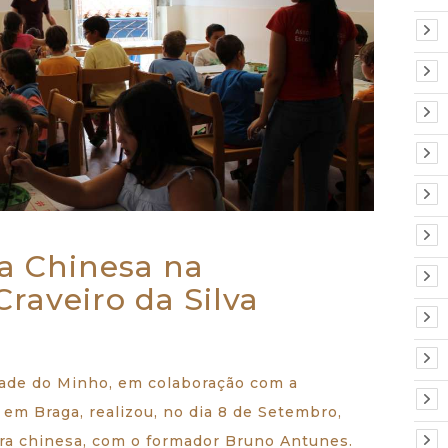
ra Chinesa na
Craveiro da Silva
dade do Minho, em colaboração com a
, em Braga, realizou, no dia 8 de Setembro,
ura chinesa, com o formador Bruno Antunes.