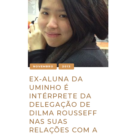
NOVEMBRO
2013
EX-ALUNA DA
UMINHO É
INTÉRPRETE DA
DELEGAÇÃO DE
DILMA ROUSSEFF
NAS SUAS
RELAÇÕES COM A