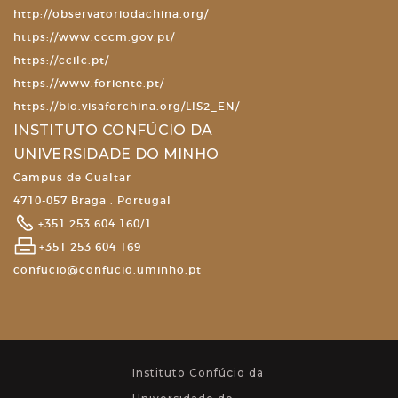
http://observatoriodachina.org/
https://www.cccm.gov.pt/
https://ccilc.pt/
https://www.foriente.pt/
https://bio.visaforchina.org/LIS2_EN/
INSTITUTO CONFÚCIO DA
UNIVERSIDADE DO MINHO
Campus de Gualtar
4710-057 Braga . Portugal
+351 253 604 160/1
+351 253 604 169
confucio@confucio.uminho.pt
Instituto Confúcio da