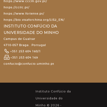
https://www.cccm.gov.pt/
https://ccilc.pt/
https://www.foriente.pt/
https://bio.visaforchina.org/LIS2_EN/
INSTITUTO CONFÚCIO DA
UNIVERSIDADE DO MINHO
Campus de Gualtar
4710-057 Braga . Portugal
+351 253 604 160/1
+351 253 604 169
confucio@confucio.uminho.pt
Instituto Confúcio da
Universidade do
Minho © 2026 -