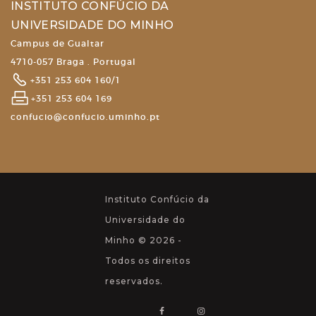
INSTITUTO CONFÚCIO DA
UNIVERSIDADE DO MINHO
Campus de Gualtar
4710-057 Braga . Portugal
+351 253 604 160/1
+351 253 604 169
confucio@confucio.uminho.pt
Instituto Confúcio da
Universidade do
Minho © 2026 -
Todos os direitos
reservados.