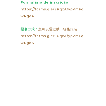
Formulário de inscrição:
https://forms.gle/9PqxAfypVmFq
wRgeA
报名方式：
您可以通过以下链接报名：
https://forms.gle/9PqxAfypVmFq
wRgeA