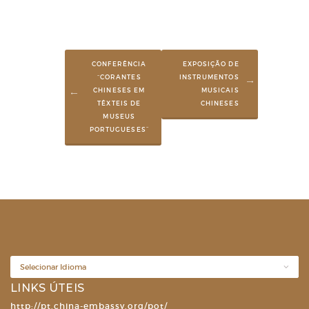
CONFERÊNCIA
EXPOSIÇÃO DE
“CORANTES
INSTRUMENTOS
CHINESES EM
MUSICAIS
TÊXTEIS DE
CHINESES
MUSEUS
PORTUGUESES”
LINKS ÚTEIS
http://pt.china-embassy.org/pot/