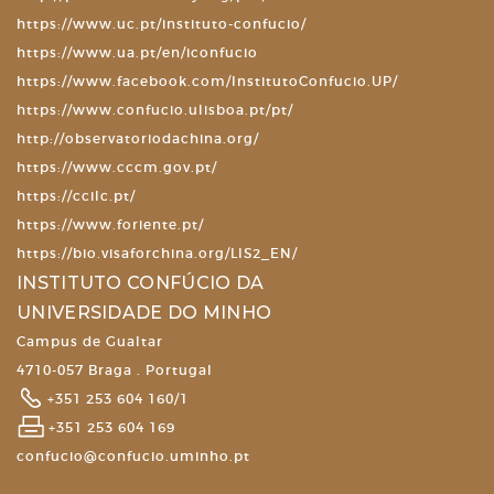
https://www.uc.pt/instituto-confucio/
https://www.ua.pt/en/iconfucio
https://www.facebook.com/InstitutoConfucio.UP/
https://www.confucio.ulisboa.pt/pt/
http://observatoriodachina.org/
https://www.cccm.gov.pt/
https://ccilc.pt/
https://www.foriente.pt/
https://bio.visaforchina.org/LIS2_EN/
INSTITUTO CONFÚCIO DA
UNIVERSIDADE DO MINHO
Campus de Gualtar
4710-057 Braga . Portugal
+351 253 604 160/1
+351 253 604 169
confucio@confucio.uminho.pt