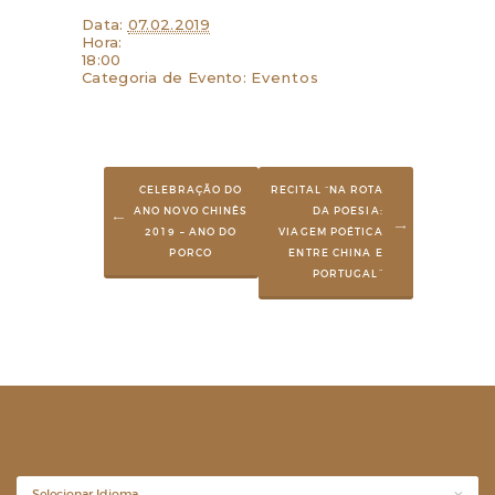
Data:
07.02.2019
Hora:
18:00
Categoria de Evento:
Eventos
CELEBRAÇÃO DO
RECITAL “NA ROTA
ANO NOVO CHINÊS
DA POESIA:
2019 – ANO DO
VIAGEM POÉTICA
PORCO
ENTRE CHINA E
PORTUGAL”