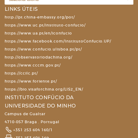
LINKS ÚTEIS
http://pt.china-embassy.org/pot/
https://www.uc.pt/instituto-confucio/
https://www.ua.pt/en/iconfucio
https://www.facebook.com/InstitutoConfucio.UP/
https://www.confucio.ulisboa.pt/pt/
http://observatoriodachina.org/
https://www.cccm.gov.pt/
https://ccilc.pt/
https://www.foriente.pt/
https://bio.visaforchina.org/LIS2_EN/
INSTITUTO CONFÚCIO DA
UNIVERSIDADE DO MINHO
Campus de Gualtar
4710-057 Braga . Portugal
+351 253 604 160/1
+351 253 604 169