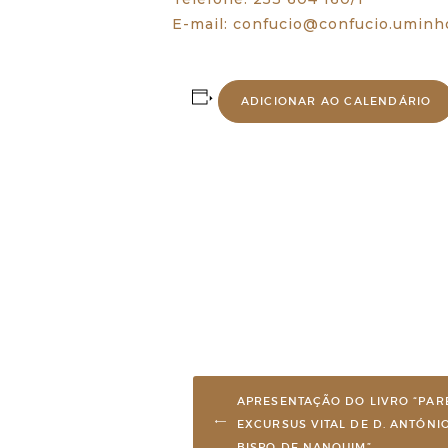
E-mail: confucio@confucio.uminh
ADICIONAR AO CALENDÁRIO
APRESENTAÇÃO DO LIVRO “PARE
EXCURSUS VITAL DE D. ANTÓNI
BISPO DE NANQUIM”