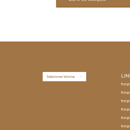
LIN
http
http
http
http
http
http