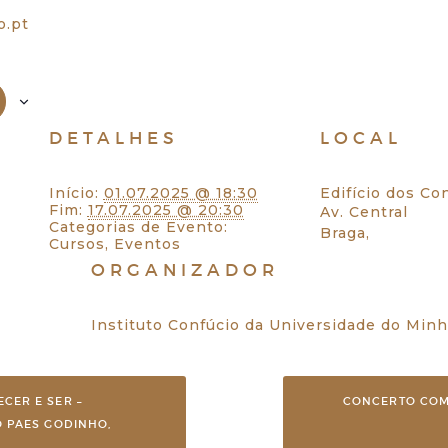
o.pt
DETALHES
LOCAL
Início:
01.07.2025 @ 18:30
Edifício dos C
Fim:
17.07.2025 @ 20:30
Av. Central
Categorias de Evento:
Braga
,
Cursos
,
Eventos
ORGANIZADOR
Instituto Confúcio da Universidade do Min
CER E SER –
CONCERTO COM
O PAES GODINHO,